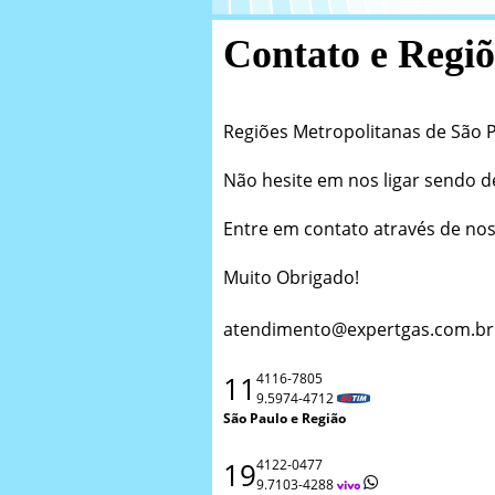
Contato e Regi
Regiões Metropolitanas de São 
Não hesite em nos ligar sendo d
Entre em contato através de nos
Muito Obrigado!
atendimento@expertgas.com.br
11
4116-7805
9.5974-4712
São Paulo e Região
19
4122-0477
9.7103-4288