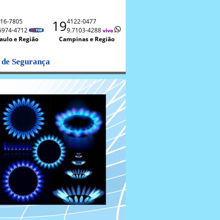
16-7805
19
4122-0477
5974-4712
9.7103-4288
aulo e Região
Campinas e Região
 de Segurança